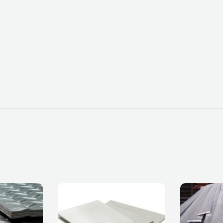
Page
Page