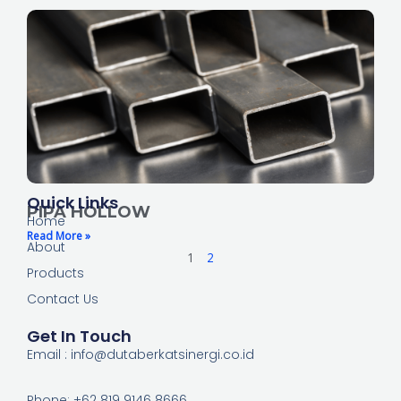
Quick Links
PIPA HOLLOW
Home
Read More »
About
1
2
Products
Contact Us
Get In Touch
Email : info@dutaberkatsinergi.co.id
Phone: +62 819 9146 8666