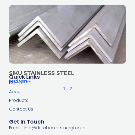
SIKU STAINLESS STEEL
Quick Links
Read More »
Home
1
2
About
Products
Contact Us
Get In Touch
Email : info@dutaberkatsinergi.co.id