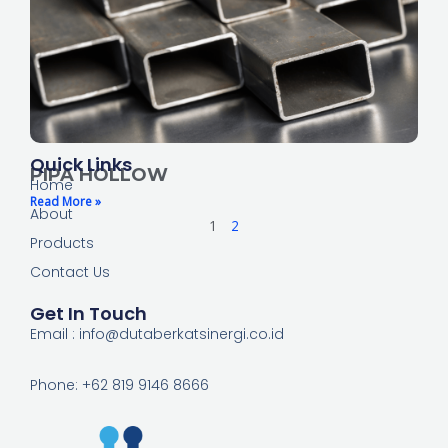
Quick Links
PIPA HOLLOW
Home
Read More »
About
1
2
Products
Contact Us
Get In Touch
Email : info@dutaberkatsinergi.co.id
Phone: +62 819 9146 8666